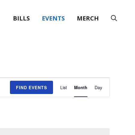
BILLS
EVENTS
MERCH
E
FIND EVENTS
List
Month
Day
v
e
n
t
V